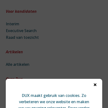
Voor kandidaten
Interim
Executive Search
Raad van toezicht
Artikelen
Alle artikelen
Over Dux

Over DUX
DUX maakt gebruik van cookies. Zo
Team
verbeteren we onze website en maken
Contact