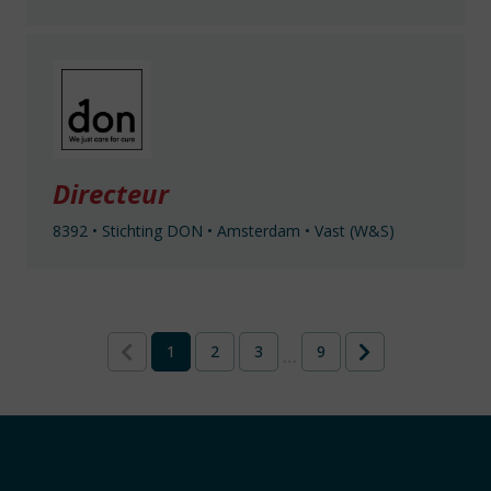
Directeur
8392
•
Stichting DON
•
Amsterdam
•
Vast (W&S)
1
2
3
9
…