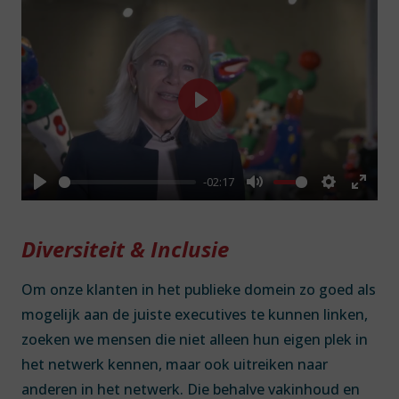
Play
-02:17
Play
Mute
Settings
Enter
fullsc
Diversiteit & Inclusie
Om onze klanten in het publieke domein zo goed als
mogelijk aan de juiste executives te kunnen linken,
zoeken we mensen die niet alleen hun eigen plek in
het netwerk kennen, maar ook uitreiken naar
anderen in het netwerk. Die behalve vakinhoud en