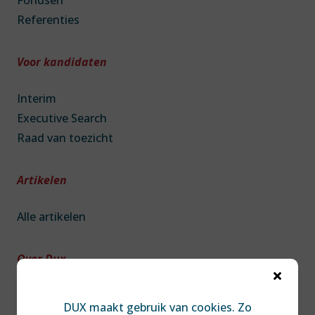
Fondsen
Referenties
Voor kandidaten
Interim
Executive Search
Raad van toezicht
Artikelen
Alle artikelen
Over Dux

Over DUX
DUX maakt gebruik van cookies. Zo