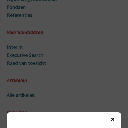
Fondsen
Referenties
Voor kandidaten
Interim
Executive Search
Raad van toezicht
Artikelen
Alle artikelen
Over Dux

Over DUX