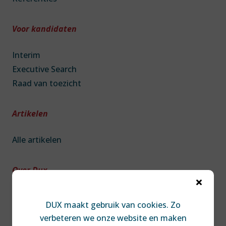
Voor kandidaten
Interim
Executive Search
Raad van toezicht
Artikelen
Alle artikelen
Over Dux

Over DUX
DUX maakt gebruik van cookies. Zo
Team
verbeteren we onze website en maken
Contact