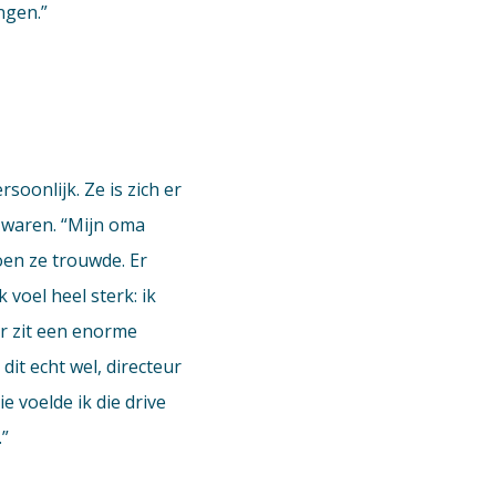
ngen.”
soonlijk. Ze is zich er
d waren. “Mijn oma
en ze trouwde. Er
voel heel sterk: ik
ar zit een enorme
dit echt wel, directeur
e voelde ik die drive
.”