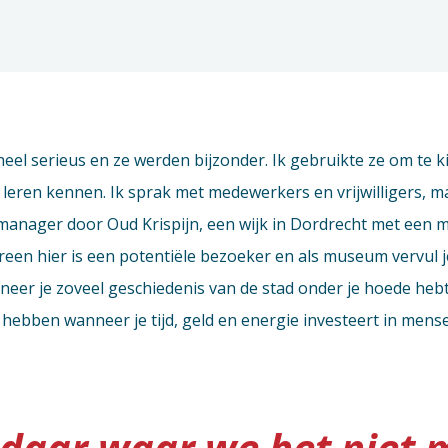
el serieus en ze werden bijzonder. Ik gebruikte ze om te kij
 leren kennen. Ik sprak met medewerkers en vrijwilligers,
jkmanager door Oud Krispijn, een wijk in Dordrecht met een m
ereen hier is een potentiële bezoeker en als museum vervul 
nneer je zoveel geschiedenis van de stad onder je hoede h
t hebben wanneer je tijd, geld en energie investeert in mens
 daar waar we het niet 