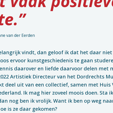
gt vaak positie
te.”
ne van der Eerden
elangrijk vindt, dan geloof ik dat het daar niet b
oos ervoor kunstgeschiedenis te gaan studeren
kennis daarover en liefde daarvoor delen met
022 Artistiek Directeur van het Dordrechts 
deel uit van een collectief, samen met Huis V
erland. Ik mag hier zoveel moois doen. Sta ik 
 dan nog ben ik vrolijk. Want ik ben op weg na
hoe is ze daar gekomen?