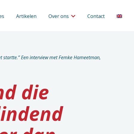
es
Artikelen
Over ons
Contact
het startte.” Een interview met Femke Hameetman,
d die
lindend