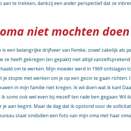
aan te trekken, dankzij een ander perspectief dat ze inbre
oma niet mochten doen
 een belangrijke drijfveer van Femke, zowel zakelijk als per
e ze heeft gekregen (en gepakt) niet altijd vanzelfspreken
ehaald om te werken. Mijn moeder werd in 1969 ontslagen to
 je stopte met werken om je op een gezin te gaan richten. Ik 
wen in mijn familie niet kregen. Ik wil doen wat ik kan! Da
at ik soms ook wel even bij mezelf ten rade ben gegaan: Wil ik 
je aan begint. Maar de dag dat ik opstond voor de sollicitati
n bureau staat sindsdien een foto van mijn oma met haar oma