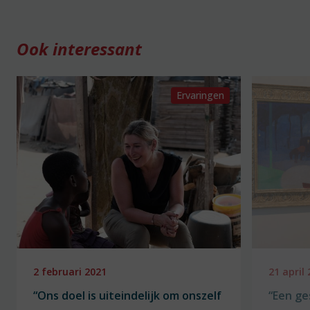
Ook interessant
Ervaringen
2 februari 2021
21 april
“Ons doel is uiteindelijk om onszelf
“Een ge